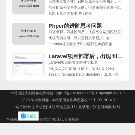
面试中经常会被问到网站高并发相关知识：当
然长期高并发基本无解，但是短期高并发可以
从以下几点方案中进行优化
Phper的进阶思考问题
最近求职，四处投简历，找自己合适的匹配度
比较高的公司，所以更新文章很少。在
Learnku社区看关于Php进阶思考的问题，感
同身受，便记录了下来;
Laravel项目部署后，出现 file_put_contents ()
Laravel项目部署后偶时常出现
file_put_contents () 错误，failed to open
stream: No such file or directory；出现几率为
偶尔性，不常出现；
本站由陈大剩博客程序搭建
|
湘ICP备2023000975号
|
Copyright © 2017
-
2026 陈大剩博客
|
本站采用创作共用版权：CC BY-NC 4.0
站长统计
|
文章总数[
141
]
|
评论总数[
15
]
|
登录用户[
31
]
|
时间点[
145
]
本站由
提供cdn加速/云存储服务