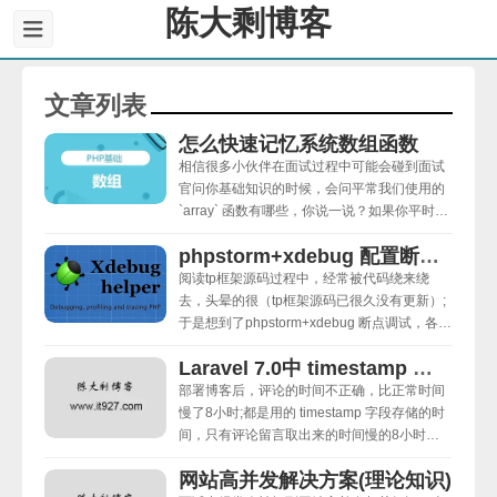
陈大剩博客
文章列表
怎么快速记忆系统数组函数
相信很多小伙伴在面试过程中可能会碰到面试
官问你基础知识的时候，会问平常我们使用的
`array` 函数有哪些，你说一说？如果你平时忙
于工作和学习没有去总结，你可能当时发蒙紧
phpstorm+xdebug 配置断点调试
张一时说不上来。我们开发过程中经常用，却
很难说出来(有可能当时紧张)。知识是海量
阅读tp框架源码过程中，经常被代码绕来绕
的，同时太多的信息大脑记不住，大脑喜欢有
去，头晕的很（tp框架源码已很久没有更新）;
规律(结构)的信息。现在我带大家重新整理归
于是想到了phpstorm+xdebug 断点调试，各种
档，在开发过程中，涉及到 `array` 函数的时
配置不成功后，开始记录自己踩坑记录（在老
Laravel 7.0中 timestamp 取出来的时间慢的8小时问题
早以前配置过）; 上周一个composer的extra参
数搞了一两天，实在太忙，一直强调自己一周
部署博客后，评论的时间不正确，比正常时间
至少写一篇文章（好像有两周没有更新文章
慢了8小时;都是用的 timestamp 字段存储的时
了）;
间，只有评论留言取出来的时间慢的8小时，
其他没有页面没有；时区改成PRC、缓存也清
网站高并发解决方案(理论知识)
了， 但是就是不生效；