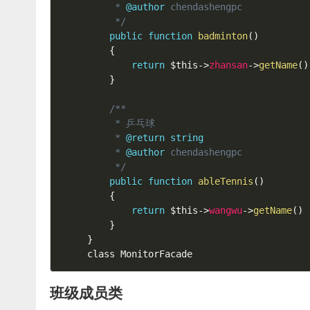
     * 
@author
 chendashengpc

     */
public
function
badminton
(
)
{
return
$this
-
>
zhansan
-
>
getName
(
)
}
/**

     * 乒乓球

     * 
@return
string
     * 
@author
 chendashengpc

     */
public
function
ableTennis
(
)
{
return
$this
-
>
wangwu
-
>
getName
(
)
}
}
class MonitorFacade
班级成员类