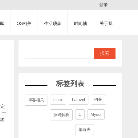
登录
库
OS相关
生活琐事
时间轴
关于我
搜索
标签列表
Linux
Laravel
PHP
博客相关
肯定
的
一
C
Mysql
源码解析
将
单链表