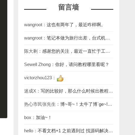
留言墙
wangroot：
这也有两年了，最近咋样啊。
wangroot：
笔记本做为旅行出差，台式机做
为生产力工具是非常不错的。
陈大剩：
感谢您的关注，最近一直忙于工
作，回复不及时见谅，教程网址：aio.it927.c
Sewell Zhong：
你好，请问教程哪里看呢？
victorzhou123：
迷成X：
写的比较好，那么什么时候出教程
呢？
热心市民张先生：
博~哥~！太牛了博`ge~!
[em_46]
box：
加油~！
hello：
不看文档+1 之前遇到过 找源码解决的