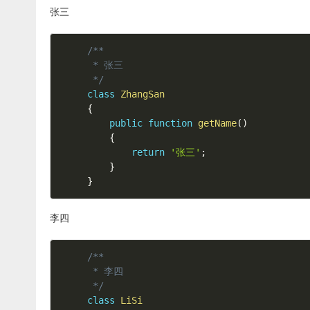
张三
/**

 * 张三

 */
class
ZhangSan
{
public
function
getName
(
)
{
return
'张三'
;
}
}
李四
/**

 * 李四

 */
class
LiSi