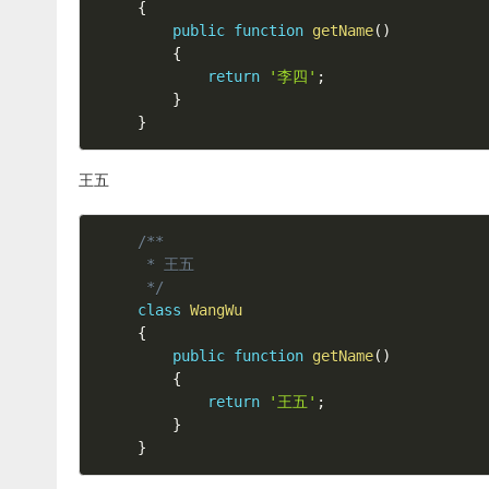
{
public
function
getName
(
)
{
return
'李四'
;
}
}
王五
/**

 * 王五

 */
class
WangWu
{
public
function
getName
(
)
{
return
'王五'
;
}
}