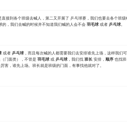
是直接到各个班级去喊人，第二又开展了 乒乓球赛，我们也要去各个班级
乓球的，我们去喊的时候并不知道我们喊的人会不会
羽毛球
或者
乒乓球
。
球
或者
乒乓球
，而且每次喊的人都需要我们去安排谁先上场，这样我们可
长（门面类），不管是
羽毛球
或
乒乓球
，我们找
班长
安排，
顺序
也找班
最厉害，谁先上场。班长就是班级的门面，有事找他就对了。