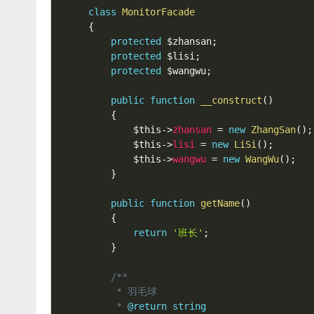
class
MonitorFacade
{
protected
$zhansan
;
protected
$lisi
;
protected
$wangwu
;
public
function
__construct
(
)
{
$this
-
>
zhansan
=
new
ZhangSan
(
)
;
$this
-
>
lisi
=
new
LiSi
(
)
;
$this
-
>
wangwu
=
new
WangWu
(
)
;
}
public
function
getName
(
)
{
return
'班长'
;
}
/**

     * 羽毛球

     * 
@return
string