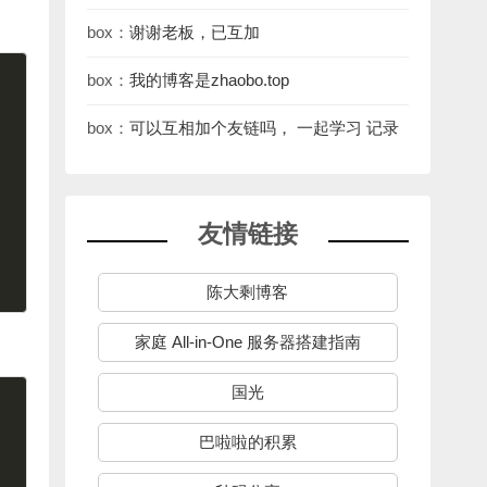
[em_50] https://le
box：
谢谢老板，已互加
box：
我的博客是zhaobo.top
box：
可以互相加个友链吗， 一起学习 记录
友情链接
陈大剩博客
家庭 All-in-One 服务器搭建指南
国光
巴啦啦的积累