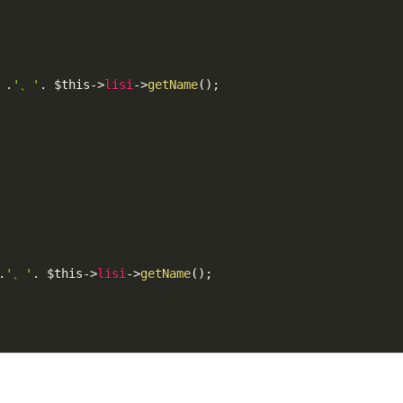
.
'、'
.
$this
-
>
lisi
-
>
getName
(
)
;
.
'、'
.
$this
-
>
lisi
-
>
getName
(
)
;