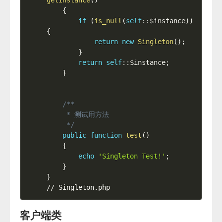
{
if
(
is_null
(
self
::
$instance
)
)
{
return
new
Singleton
(
)
;
}
return
self
::
$instance
;
}
/**

     * 测试用方法

     */
public
function
test
(
)
{
echo
'Singleton Test!'
;
}
}
// Singleton.php
客户端类