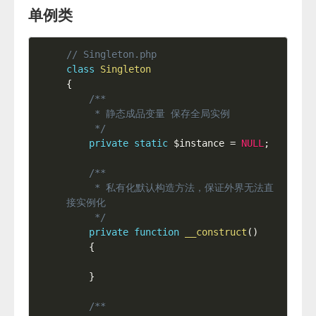
单例类
// Singleton.php
class
Singleton
{
/**

     * 静态成品变量 保存全局实例

     */
private
static
$instance
=
NULL
;
/**

     * 私有化默认构造方法，保证外界无法直
接实例化

     */
private
function
__construct
(
)
{
}
/**
