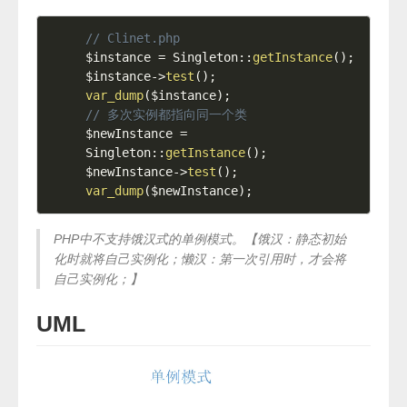
// Clinet.php
$instance
=
Singleton
::
getInstance
(
)
;
$instance
-
>
test
(
)
;
var_dump
(
$instance
)
;
// 多次实例都指向同一个类
$newInstance
=
Singleton
::
getInstance
(
)
;
$newInstance
-
>
test
(
)
;
var_dump
(
$newInstance
)
;
PHP中不支持饿汉式的单例模式。【饿汉：静态初始
化时就将自己实例化；懒汉：第一次引用时，才会将
自己实例化；】
UML