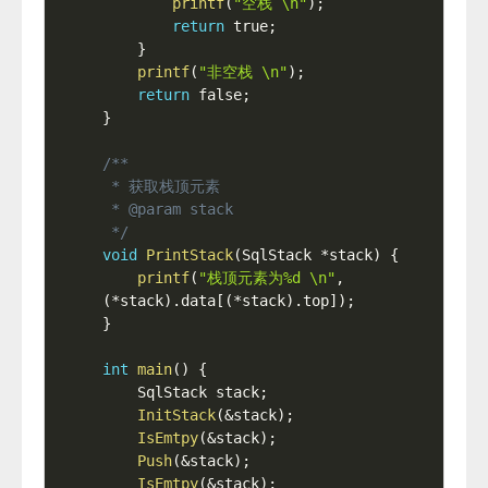
printf
(
"空栈 \n"
)
;
return
 true
;
}
printf
(
"非空栈 \n"
)
;
return
 false
;
}
/**

 * 获取栈顶元素

 * @param stack

 */
void
PrintStack
(
SqlStack 
*
stack
)
{
printf
(
"栈顶元素为%d \n"
,
(
*
stack
)
.
data
[
(
*
stack
)
.
top
]
)
;
}
int
main
(
)
{
    SqlStack stack
;
InitStack
(
&
stack
)
;
IsEmtpy
(
&
stack
)
;
Push
(
&
stack
)
;
IsEmtpy
(
&
stack
)
;