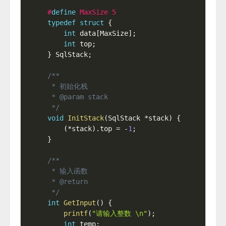
#
define
 MaxSize 5
typedef
struct
{
int
 data
[
MaxSize
]
;
int
 top
;
}
 SqlStack
;
/**

 * 初始化栈

 * @param stack

 */
void
InitStack
(
SqlStack 
*
stack
)
{
(
*
stack
)
.
top 
=
-
1
;
}
/**

 * 输入函数

 * @return

 */
int
GetInput
(
)
{
printf
(
"请输入整数 \n"
)
;
int
 temp
;