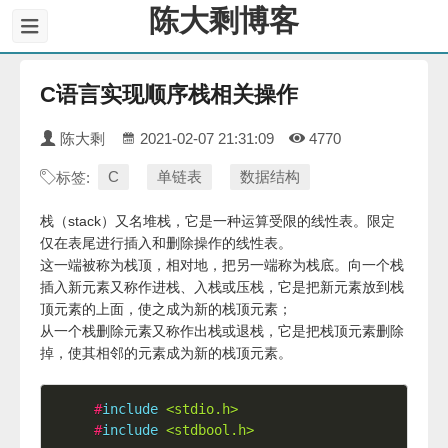
陈大剩博客
C语言实现顺序栈相关操作
陈大剩
2021-02-07 21:31:09
4770
C
单链表
数据结构
标签:
栈（stack）又名堆栈，它是一种运算受限的线性表。限定
仅在表尾进行插入和删除操作的线性表。
这一端被称为栈顶，相对地，把另一端称为栈底。向一个栈
插入新元素又称作进栈、入栈或压栈，它是把新元素放到栈
顶元素的上面，使之成为新的栈顶元素；
从一个栈删除元素又称作出栈或退栈，它是把栈顶元素删除
掉，使其相邻的元素成为新的栈顶元素。
#
include
<stdio.h>
#
include
<stdbool.h>