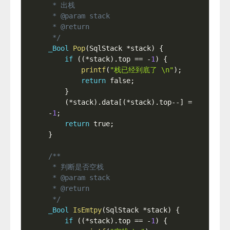
 * 出栈

 * @param stack

 * @return

 */
_Bool
Pop
(
SqlStack 
*
stack
)
{
if
(
(
*
stack
)
.
top 
==
-
1
)
{
printf
(
"栈已经到底了 \n"
)
;
return
 false
;
}
(
*
stack
)
.
data
[
(
*
stack
)
.
top
--
]
=
-
1
;
return
 true
;
}
/**

 * 判断是否空栈

 * @param stack

 * @return

 */
_Bool
IsEmtpy
(
SqlStack 
*
stack
)
{
if
(
(
*
stack
)
.
top 
==
-
1
)
{