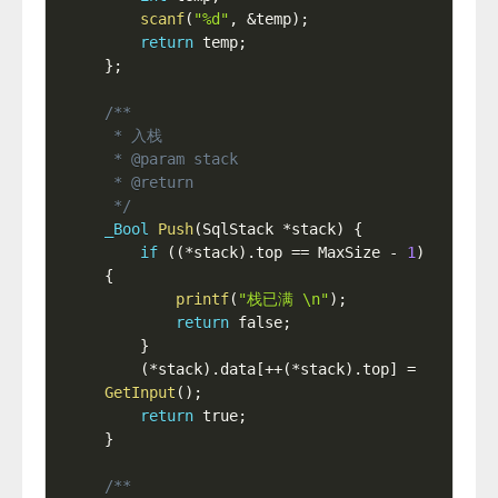
scanf
(
"%d"
,
&
temp
)
;
return
 temp
;
}
;
/**

 * 入栈

 * @param stack

 * @return

 */
_Bool
Push
(
SqlStack 
*
stack
)
{
if
(
(
*
stack
)
.
top 
==
 MaxSize 
-
1
)
{
printf
(
"栈已满 \n"
)
;
return
 false
;
}
(
*
stack
)
.
data
[
++
(
*
stack
)
.
top
]
=
GetInput
(
)
;
return
 true
;
}
/**
