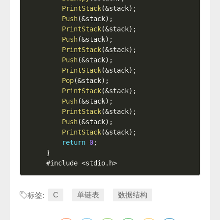
PrintStack
(
&
stack
)
;
Push
(
&
stack
)
;
PrintStack
(
&
stack
)
;
Push
(
&
stack
)
;
PrintStack
(
&
stack
)
;
Push
(
&
stack
)
;
PrintStack
(
&
stack
)
;
Pop
(
&
stack
)
;
PrintStack
(
&
stack
)
;
Push
(
&
stack
)
;
PrintStack
(
&
stack
)
;
Push
(
&
stack
)
;
PrintStack
(
&
stack
)
;
return
0
;
}
#include <stdio.h>
C
单链表
数据结构
标签: