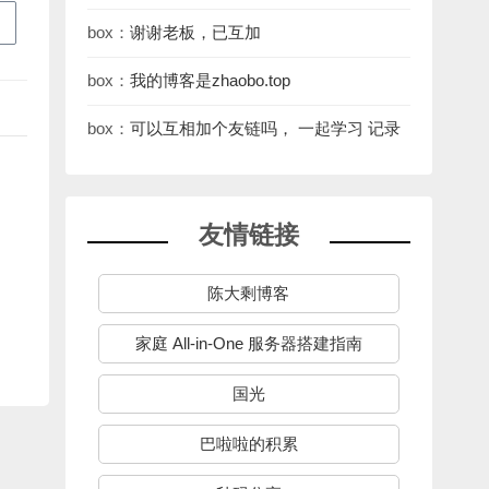
[em_50] https://le
box：
谢谢老板，已互加
box：
我的博客是zhaobo.top
box：
可以互相加个友链吗， 一起学习 记录
友情链接
陈大剩博客
家庭 All-in-One 服务器搭建指南
国光
巴啦啦的积累