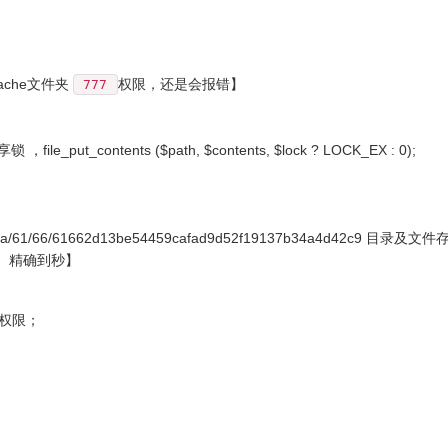
/cache文件夹
权限，还是会报错】
777
ontents ($path, $contents, $lock ? LOCK_EX : 0);
/61/66/61662d13be54459cafad9d52f19137b34a4d42c9 目录及文件
致， 精确到秒】
 权限；