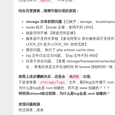
出现几率为
，不常出现；
偶尔性
结合百度搜索，猜测可能出现的原因：
storage 目录权限问题
【已赋予：storage、bootstrap
inode 耗尽 【inode 足够，使用不到 10%】
磁盘空间不够 【硬盘空间足够】
服务器不支持共享锁 【参见阿里云 部分服务器不支持共享锁 ，file_put_c
LOCK_EX 改为 LOCK_SH, 依然无效】
缓存问题。 执行了 php artisan cache:clear
log 文件日志过大问题。【log 文件不到 4KB】
目录不存在问题。【查看 /storage/framework/cache/data
在， 查看目录及文件生成时间 和 laravel 报错时间一
按照上述步骤解决后，还是会
出现
;
偶尔性
于是便查看
文件，看到log文件属于 root
storage/logs
为什么是log会是 root 创建的，而不是 www 创建的？？？
明明用chmod给过权限，为什么是log会是 root 创建的
？
发现问题根源
经过筛查，原来