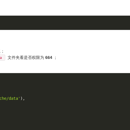
题；
文件夹看是否权限为
664
；
a
che/data'
)
,