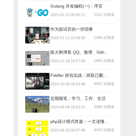
Golang 并发编程(一)：序言
1312 次阅读
2025-01-22 00:45:21
作为面试官的一些琐事
1486 次阅读
2025-01-11 19:59:50
陈大剩博客 QQ、微博、Github 登入流程
1866 次阅读
2024-12-18 10:57:58
存
Fiddler 抓包实战：抓取已删除好友微信ID号码(三)：抓取微信ID并发送好友申请
8097 次阅读
2024-10-08 09:24:48
近期随笔：学习、工作、生活
2098 次阅读
2024-09-09 18:23:21
php设计模式终篇：一文读懂：依赖注入、控制反转、IoC容器
4426 次阅读
2023-06-16 00:07:48