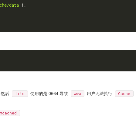
che/data'
)
,
，然后
使用的是 0664 导致
用户无法执行
file
www
Cache
mcached