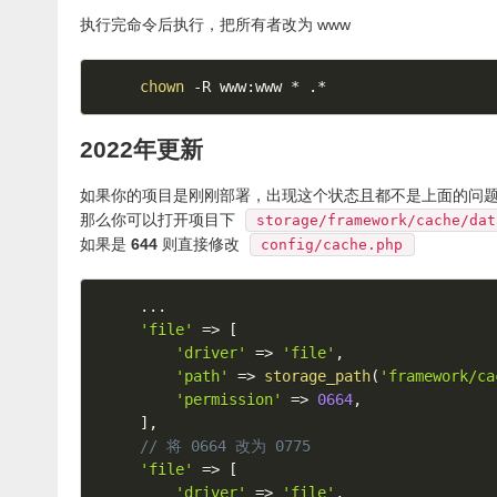
执行完命令后执行，把所有者改为 www
chown
2022年更新
如果你的项目是刚刚部署，出现这个状态且都不是上面的问
那么你可以打开项目下
storage/framework/cache/dat
如果是
644
则直接修改
config/cache.php
.
.
.
'file'
=
>
[
'driver'
=
>
'file'
,
'path'
=
>
storage_path
(
'framework/ca
'permission'
=
>
0664
,
]
,
// 将 0664 改为 0775
'file'
=
>
[
'driver'
=
>
'file'
,