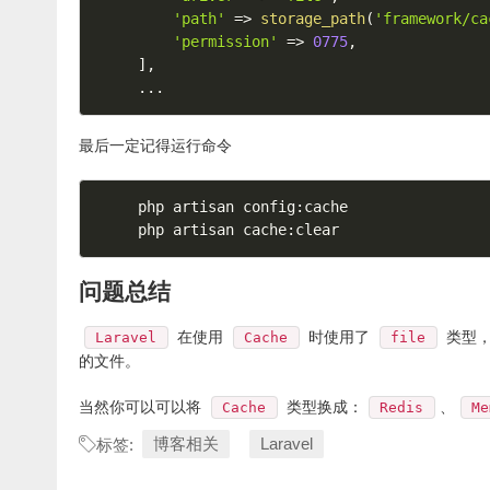
'path'
=
>
storage_path
(
'framework/ca
'permission'
=
>
0775
,
]
,
.
.
.
最后一定记得运行命令
php artisan config
:
cache

php artisan cache
:
问题总结
在使用
时使用了
类型
Laravel
Cache
file
的文件。
当然你可以可以将
类型换成：
、
Cache
Redis
Me
博客相关
Laravel
标签: