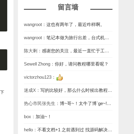
留言墙
wangroot：
这也有两年了，最近咋样啊。
wangroot：
笔记本做为旅行出差，台式机做
为生产力工具是非常不错的。
陈大剩：
感谢您的关注，最近一直忙于工
作，回复不及时见谅，教程网址：aio.it927.c
Sewell Zhong：
你好，请问教程哪里看呢？
victorzhou123：
迷成X：
写的比较好，那么什么时候出教程
下
呢？
热心市民张先生：
博~哥~！太牛了博`ge~!
[em_46]
box：
加油~！
hello：
不看文档+1 之前遇到过 找源码解决的