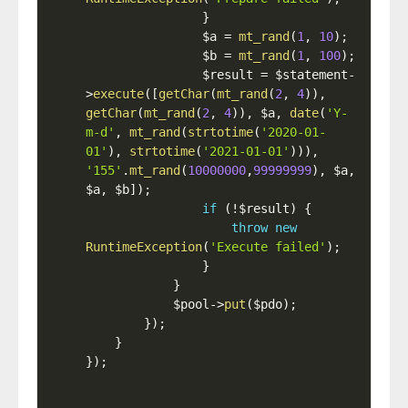
}
$a
=
mt_rand
(
1
,
10
)
;
$b
=
mt_rand
(
1
,
100
)
;
$result
=
$statement
-
>
execute
(
[
getChar
(
mt_rand
(
2
,
4
)
)
,
getChar
(
mt_rand
(
2
,
4
)
)
,
$a
,
date
(
'Y-
m-d'
,
mt_rand
(
strtotime
(
'2020-01-
01'
)
,
strtotime
(
'2021-01-01'
)
)
)
,
'155'
.
mt_rand
(
10000000
,
99999999
)
,
$a
,
$a
,
$b
]
)
;
if
(
!
$result
)
{
throw
new
RuntimeException
(
'Execute failed'
)
;
}
}
$pool
-
>
put
(
$pdo
)
;
}
)
;
}
}
)
;