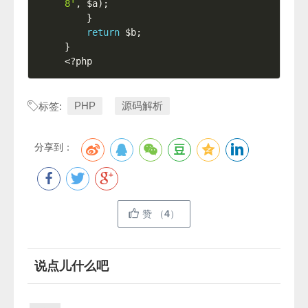
8'
,
$a
)
;
}
return
$b
;
}
<?php
PHP
源码解析
标签:
分享到：
赞
（
4
）
说点儿什么吧