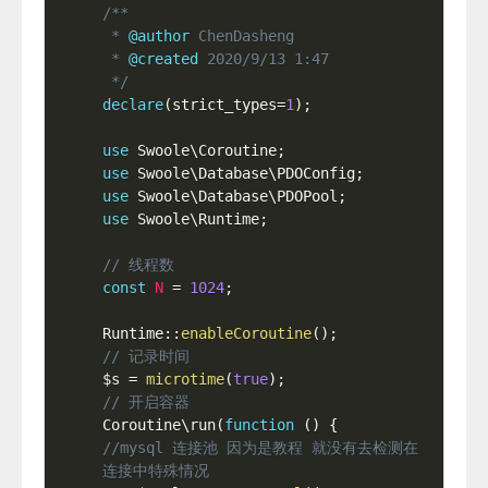
/**

 * 
@author
 ChenDasheng

 * 
@created
 2020/9/13 1:47

 */
declare
(
strict_types
=
1
)
;
use
Swoole
\
Coroutine
;
use
Swoole
\
Database
\
PDOConfig
;
use
Swoole
\
Database
\
PDOPool
;
use
Swoole
\
Runtime
;
// 线程数
const
N
=
1024
;
Runtime
::
enableCoroutine
(
)
;
// 记录时间
$s
=
microtime
(
true
)
;
// 开启容器
Coroutine\
run
(
function
(
)
{
//mysql 连接池 因为是教程 就没有去检测在
连接中特殊情况