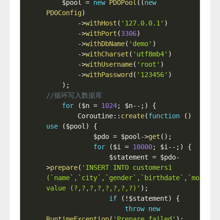
$pool
=
new
PDOPool
(
(
new
PDOConfig
)
-
>
withHost
(
'127.0.0.1'
)
-
>
withPort
(
3306
)
-
>
withDbName
(
'demo'
)
-
>
withCharset
(
'utf8mb4'
)
-
>
withUsername
(
'root'
)
-
>
withPassword
(
'123456'
)
)
;
//循环写入数据库
for
(
$n
=
1024
;
$n
--
;
)
{
Coroutine
::
create
(
function
(
)
use
(
$pool
)
{
$pdo
=
$pool
-
>
get
(
)
;
for
(
$i
=
10000
;
$i
--
;
)
{
$statement
=
$pdo
-
>
prepare
(
'INSERT INTO customers1 
(`name`,`city`,`gender`,`birthdate`,`mobile`
value (?,?,?,?,?,?,?,?)'
)
;
if
(
!
$statement
)
{
throw
new
RuntimeException
(
'Prepare failed'
)
;