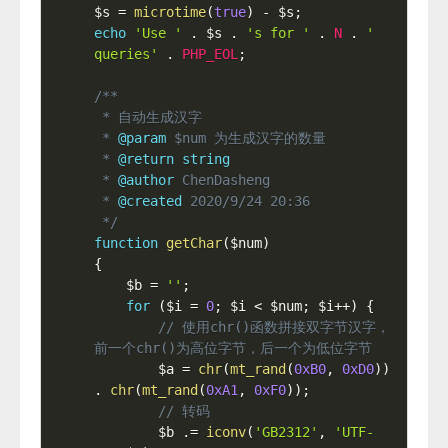
$s
=
microtime
(
true
)
-
$s
;
echo
'Use '
.
$s
.
's for '
.
N
.
' 
queries'
.
PHP_EOL
;
/**

 * 自动生成汉字

 * 
@param
$num
 为生成汉字的数量

 * 
@return
string
 * 
@author
 ChenDasheng

 * 
@created
 2020/9/24 20:36

 */
function
getChar
(
$num
)
{
$b
=
''
;
for
(
$i
=
0
;
$i
<
$num
;
$i
++
)
{
// 使用chr()函数拼接双字节汉字，
前一个chr()为高位字节，后一个为低位字节
$a
=
chr
(
mt_rand
(
0xB0
,
0xD0
)
)
.
chr
(
mt_rand
(
0xA1
,
0xF0
)
)
;
// 转码
$b
.
=
iconv
(
'GB2312'
,
'UTF-