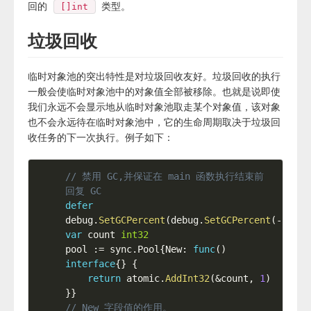
回的
类型。
[]int
垃圾回收
临时对象池的突出特性是对垃圾回收友好。垃圾回收的执行
一般会使临时对象池中的对象值全部被移除。也就是说即使
我们永远不会显示地从临时对象池取走某个对象值，该对象
也不会永远待在临时对象池中，它的生命周期取决于垃圾回
收任务的下一次执行。例子如下：
// 禁用 GC,并保证在 main 函数执行结束前
回复 GC
defer
debug
.
SetGCPercent
(
debug
.
SetGCPercent
(
-
1
)
)
var
 count 
int32
pool 
:=
 sync
.
Pool
{
New
:
func
(
)
interface
{
}
{
return
 atomic
.
AddInt32
(
&
count
,
1
)
}
}
// New 字段值的作用。