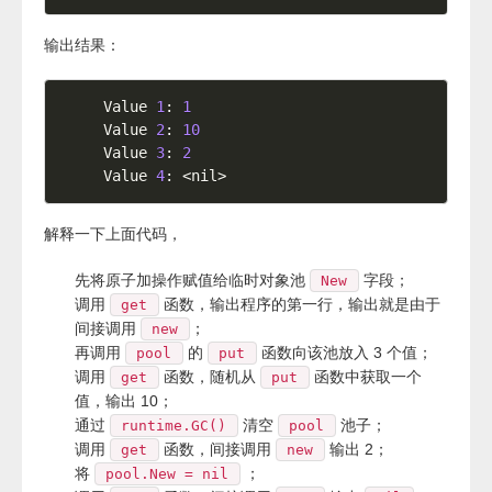
输出结果：
Value 
1
: 
1
Value 
2
: 
10
Value 
3
: 
2
Value 
4
: 
<
nil
>
解释一下上面代码，
先将原子加操作赋值给临时对象池
字段；
New
调用
函数，输出程序的第一行，输出就是由于
get
间接调用
；
new
再调用
的
函数向该池放入 3 个值；
pool
put
调用
函数，随机从
函数中获取一个
get
put
值，输出 10；
通过
清空
池子；
runtime.GC()
pool
调用
函数，间接调用
输出 2；
get
new
将
；
pool.New = nil