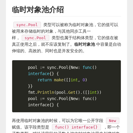
临时对象池介绍
类型可以被称为临时对象池，它的值可以
sync.Pool
被用来存储临时的对象，与其他同步工具一
样，
类型也属于结构体类型，它的值在被
sync.Pool
真正使用之后，就不应该复制了。
临时对象池
中容量是自动
伸缩的、高效的、同时也是并发安全的。
pool 
:=
 sync
.
Pool
{
New
:
func
(
)
interface
{
}
{
return
make
(
[
]
int
,
0
)
}
}
fmt
.
Println
(
pool
.
Get
(
)
.
(
[
]
int
)
)
pool := sync.Pool{New: func() 
interface{} {
再使用临时对象池的时候，可以为它唯一公开字段
New
赋值。该字段类型是
，即一个
func() interface{}