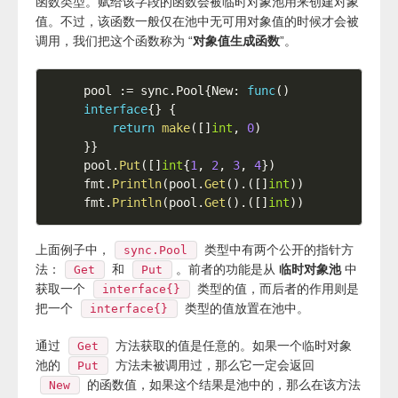
函数类型。赋给该字段的函数会被临时对象池用来创建对象
值。不过，该函数一般仅在池中无可用对象值的时候才会被
调用，我们把这个函数称为 “
对象值生成函数
”。
pool 
:=
 sync
.
Pool
{
New
:
func
(
)
interface
{
}
{
return
make
(
[
]
int
,
0
)
}
}
pool
.
Put
(
[
]
int
{
1
,
2
,
3
,
4
}
)
fmt
.
Println
(
pool
.
Get
(
)
.
(
[
]
int
)
)
fmt
.
Println
(
pool
.
Get
(
)
.
(
[
]
int
)
)
上面例子中，
类型中有两个公开的指针方
sync.Pool
法：
和
。前者的功能是从
临时对象池
中
Get
Put
获取一个
类型的值，而后者的作用则是
interface{}
把一个
类型的值放置在池中。
interface{}
通过
方法获取的值是任意的。如果一个临时对象
Get
池的
方法未被调用过，那么它一定会返回
Put
的函数值，如果这个结果是池中的，那么在该方法
New