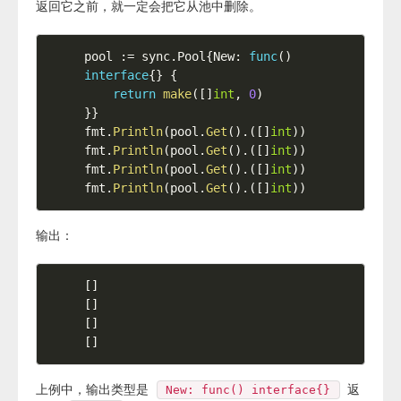
返回它之前，就一定会把它从池中删除。
pool 
:=
 sync
.
Pool
{
New
:
func
(
)
interface
{
}
{
return
make
(
[
]
int
,
0
)
}
}
fmt
.
Println
(
pool
.
Get
(
)
.
(
[
]
int
)
)
fmt
.
Println
(
pool
.
Get
(
)
.
(
[
]
int
)
)
fmt
.
Println
(
pool
.
Get
(
)
.
(
[
]
int
)
)
fmt
.
Println
(
pool
.
Get
(
)
.
(
[
]
int
)
)
输出：
[
]
[
]
[
]
[
]
上例中，输出类型是
返
New: func() interface{}