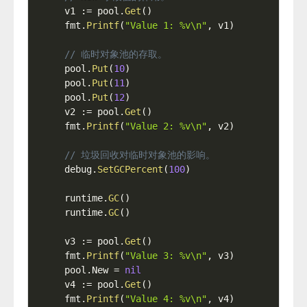
v1 
:=
 pool
.
Get
(
)
fmt
.
Printf
(
"Value 1: %v\n"
,
 v1
)
// 临时对象池的存取。
pool
.
Put
(
10
)
pool
.
Put
(
11
)
pool
.
Put
(
12
)
v2 
:=
 pool
.
Get
(
)
fmt
.
Printf
(
"Value 2: %v\n"
,
 v2
)
// 垃圾回收对临时对象池的影响。
debug
.
SetGCPercent
(
100
)
runtime
.
GC
(
)
runtime
.
GC
(
)
v3 
:=
 pool
.
Get
(
)
fmt
.
Printf
(
"Value 3: %v\n"
,
 v3
)
pool
.
New 
=
nil
v4 
:=
 pool
.
Get
(
)
fmt
.
Printf
(
"Value 4: %v\n"
,
 v4
)