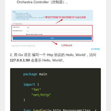
Orchestra Controller（控制器）。
2. 用 Go 语言 编写一个 Http 协议的 Hello, World!，访问
127.0.0.1:80
会显示 Hello, World!。
package
 main

import
(
"fmt"
"net/http"
)
func
handler
(
w http
.
ResponseWriter
,
 r 