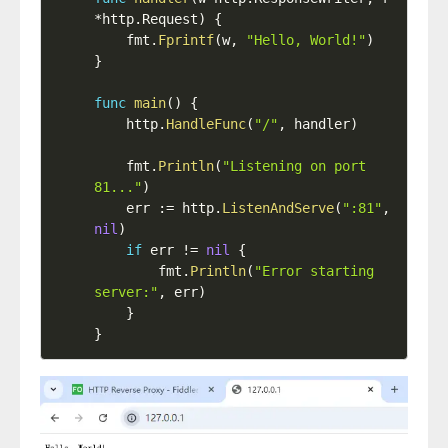
*
http
.
Request
)
{
    fmt
.
Fprintf
(
w
,
"Hello, World!"
)
}
func
main
(
)
{
    http
.
HandleFunc
(
"/"
,
 handler
)
    fmt
.
Println
(
"Listening on port 
81..."
)
    err 
:=
 http
.
ListenAndServe
(
":81"
,
nil
)
if
 err 
!=
nil
{
        fmt
.
Println
(
"Error starting 
server:"
,
 err
)
}
}