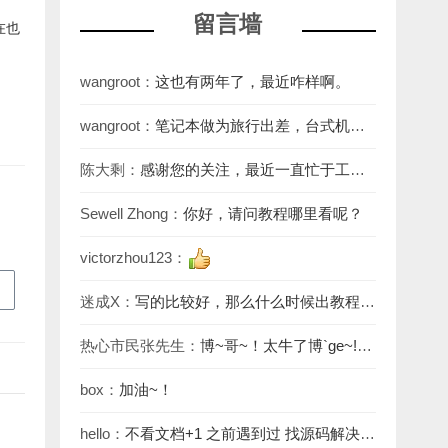
留言墙
在也
wangroot：
这也有两年了，最近咋样啊。
wangroot：
笔记本做为旅行出差，台式机做
为生产力工具是非常不错的。
陈大剩：
感谢您的关注，最近一直忙于工
作，回复不及时见谅，教程网址：aio.it927.c
Sewell Zhong：
你好，请问教程哪里看呢？
victorzhou123：
迷成X：
写的比较好，那么什么时候出教程
呢？
热心市民张先生：
博~哥~！太牛了博`ge~!
[em_46]
box：
加油~！
hello：
不看文档+1 之前遇到过 找源码解决的