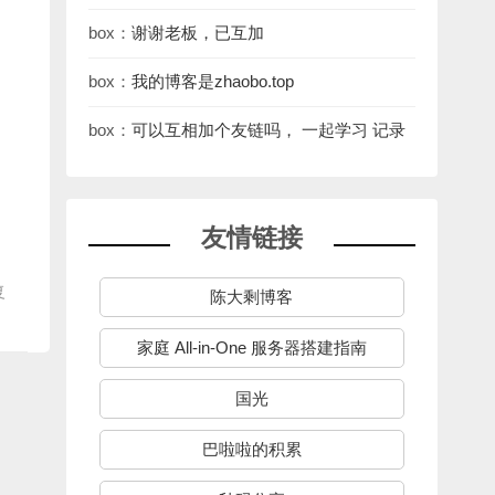
[em_50] https://le
box：
谢谢老板，已互加
box：
我的博客是zhaobo.top
box：
可以互相加个友链吗， 一起学习 记录
友情链接
复
陈大剩博客
家庭 All-in-One 服务器搭建指南
国光
巴啦啦的积累