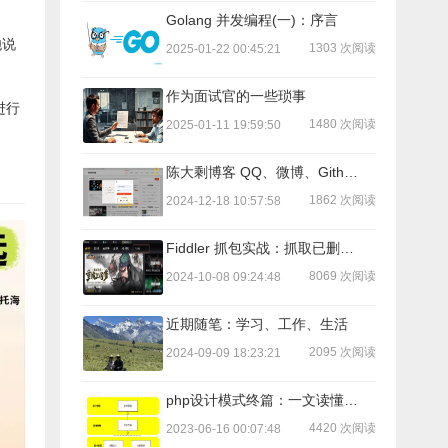
Golang 并发编程(一)：序言
炮说
1303 次阅读
2025-01-22 00:45:21
作为面试官的一些琐事
进行
1480 次阅读
2025-01-11 19:59:50
陈大剩博客 QQ、微博、Github 登入流程
1862 次阅读
2024-12-18 10:57:58
Fiddler 抓包实战：抓取已删除好友微信ID号码(三)：抓取微信ID并发送好友申请
8069 次阅读
2024-10-08 09:24:48
近期随笔：学习、工作、生活
2095 次阅读
2024-09-09 18:23:21
php设计模式终篇：一文读懂：依赖注入、控制反转、IoC容器
4420 次阅读
2023-06-16 00:07:48