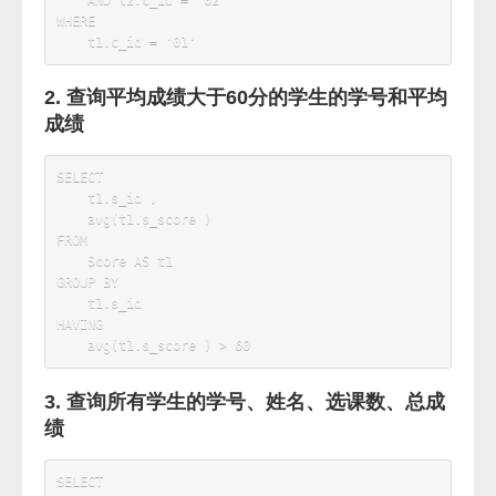
#成绩表测试数据
insert
into
 Score 
values
(
'01'
,
'01'
,
80
)
;
insert
into
 Score 
values
(
'01'
,
'02'
,
90
)
;
insert
into
 Score 
values
(
'01'
,
'03'
,
99
)
;
insert
into
 Score 
values
(
'02'
,
'01'
,
70
)
;
insert
into
 Score 
values
(
'02'
,
'02'
,
60
)
;
insert
into
 Score 
values
(
'02'
,
'03'
,
80
)
;
insert
into
 Score 
values
(
'03'
,
'01'
,
80
)
;
insert
into
 Score 
values
(
'03'
,
'02'
,
80
)
;
insert
into
 Score 
values
(
'03'
,
'03'
,
80
)
;
insert
into
 Score 
values
(
'04'
,
'01'
,
50
)
;