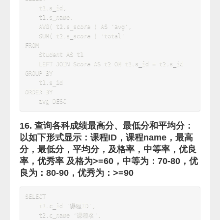
    t1
.
total 
=
 t2
.
10. 查询没有学全所有课的学生的学号、姓名
SELECT
    t2
.
s_id
,
    t2
.
FROM
    Student 
AS
 t2

LEFT
JOIN
(
SELECT
 s_id
,
count
(
*
)
total 
FROM
 Score 
GROUP
BY
 s_id 
)
AS
t1 
ON
 t1
.
s_id 
=
 t2
.
WHERE
    total 
<>
(
SELECT
COUNT
(
*
)
 total 

FROM
        Course 

)
OR
 t1
.
s_id 
IS
NULL