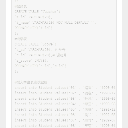
`
s_name
`
VARCHAR
(
20
)
NOT
NULL
DEFAULT
''
,
`
s_birth
`
VARCHAR
(
20
)
NOT
NULL
DEFAULT
''
,
`
s_sex
`
VARCHAR
(
10
)
NOT
NULL
DEFAULT
''
,
PRIMARY
KEY
(
`
s_id
`
)
)
;
#课程表
CREATE
TABLE
`
Course
`
(
`
c_id
`
VARCHAR
(
20
)
,
`
c_name
`
VARCHAR
(
20
)
NOT
NULL
DEFAULT
''
,
`
t_id
`
VARCHAR
(
20
)
NOT
NULL
,
PRIMARY
KEY
(
`
c_id
`
)
)
;
#教师表
CREATE
TABLE
`
Teacher
`
(
`
t_id
`
VARCHAR
(
20
)
,
`
t_name
`
VARCHAR
(
20
)
NOT
NULL
DEFAULT
''
,