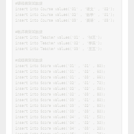
PRIMARY
KEY
(
`
t_id
`
)
)
;
#成绩表
CREATE
TABLE
`
Score
`
(
`
s_id
`
VARCHAR
(
20
)
,
# 学号
`
c_id
`
VARCHAR
(
20
)
,
# 课程号
`
s_score
`
INT
(
3
)
,
PRIMARY
KEY
(
`
s_id
`
,
`
c_id
`
)
)
;
#插入学生表测试数据
insert
into
 Student 
values
(
'01'
,
'赵
雷'
,
'1990-01-01'
,
'男'
)
;
insert
into
 Student 
values
(
'02'
,
'钱
电'
,
'1990-12-21'
,
'男'
)
;
insert
into
 Student 
values
(
'03'
,
'孙
风'
,
'1990-05-20'
,
'男'
)
;
insert
into
 Student 
values
(
'04'
,
'李
云'
,
'1990-08-06'
,
'男'
)
;
insert
into
 Student 
values
(
'05'
,
'周
梅'
,
'1991-12-01'
,
'女'
)
;
insert
into
 Student 
values
(
'06'
,
'吴