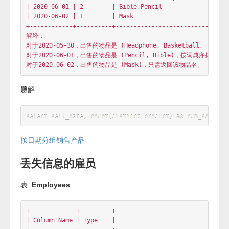
输出：

+------------+----------+------------------------------+

| sell_date  | num_sold | products                     |

+------------+----------+------------------------------+

| 2020-05-30 | 3        | Basketball,Headphone,T-shirt |

| 2020-06-01 | 2        | Bible,Pencil                 |

| 2020-06-02 | 1        | Mask                         |

+------------+----------+------------------------------+

解释：

对于2020-05-30，出售的物品是 (Headphone, Basketball, T-
对于2020-06-01，出售的物品是 (Pencil, Bible)，按词典序排列，
题解
select
 sell_date
,
count
(
distinct
product
)
as
num_sold
,
group_concat
(
distinct
product
)
as
 products 
from
 Activities 
group
by
 sell_date
;