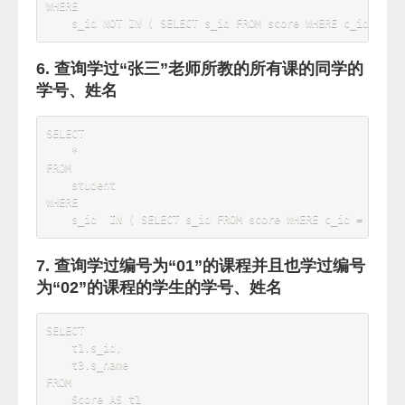
SELECT
    t1
.
s_id
,
    t3
.
s_name
,
    t1
.
s_score 
'01'
,
    t2
.
s_score 
'02'
FROM
    Score 
AS
 t1

JOIN
 Score 
AS
 t2 
ON
 t1
.
s_id 
=
t2
.
s_id 

JOIN
 Student 
as
 t3 
on
t1
.
s_id
=
t3
.
s_id

AND
 t1
.
s_score 
>
 t2
.
s_score 

AND
 t2
.
c_id 
=
'02'
WHERE
    t1
.
c_id 
=
'01'
2. 查询平均成绩大于60分的学生的学号和平均
成绩