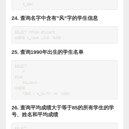
SUM
(
CASE
WHEN
 t1
.
s_score 
>=
60
THEN
1
ELSE
0
END
)
/
COUNT
(
 t1
.
s_id 
)
'及格率'
,
SUM
(
CASE
WHEN
 t1
.
s_score 
>=
70
AND
 t1
.
s_score 
<
80
THEN
1
ELSE
0
END
)
/
COUNT
(
 t1
.
s_id 
)
'中等率'
,
SUM
(
CASE
WHEN
 t1
.
s_score 
>=
80
AND
 t1
.
s_score 
<
90
THEN
1
ELSE
0
END
)
/
COUNT
(
 t1
.
s_id 
)
'优良率'
,
SUM
(
CASE
WHEN
 t1
.
s_score 
>=
90
THEN
1
ELSE
0
END
)
/
COUNT
(
 t1
.
s_id 
)
'优秀率'
FROM
    Score 
AS
 t1

JOIN
 Course 
AS
 t2 
ON
 t1
.
c_id 
=
t2
.
GROUP
BY
    t1
.
c_id
;
17. 查询学生的总成绩并进行排名