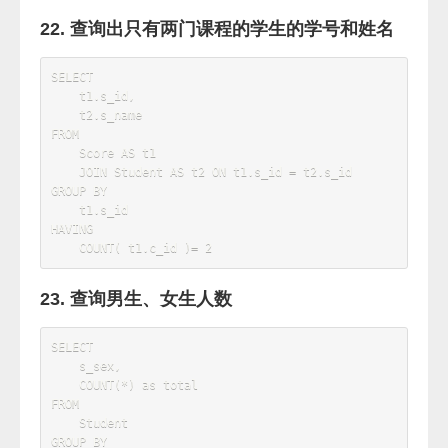
    Student 
AS
 t1

LEFT
JOIN
 Score 
AS
 t2 
ON
 t1
.
s_id 
=
 t2
.
GROUP
BY
    t1
.
ORDER
BY
    avg 
DESC
16. 查询各科成绩最高分、最低分和平均分：
以如下形式显示：课程ID，课程name，最高
分，最低分，平均分，及格率，中等率，优良
率，优秀率 及格为>=60，中等为：70-80，优
良为：80-90，优秀为：>=90
SELECT
    t1
.
c_id 
'课程ID'
,
    t2
.
c_name 
'课程名'
,
MAX
(
 s_score 
)
'最高分'
,
min
(
 s_score 
)
'最低分'
,
avg
(
 s_score 
)
'平均分'
,