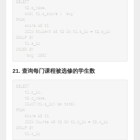
    Score
.
FROM
    Score

JOIN
 Student 
ON
 Score
.
s_id 
=
Student
.
WHERE
    s_score 
<
60
AND
 c_id 
=
'01'
ORDER
BY
    s_score 
DESC
15. 按平均成绩从高到低显示所有学生的所有
课程的成绩以及平均成绩
SELECT
    t1
.
s_id
,
    t1
.
s_name
,
AVG
(
 t2
.
s_score 
)
AS
'avg'
,
SUM
(
 t2
.
s_score 
)
'total'
FROM