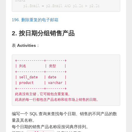
DELETE
 p1 
FROM
 Person p1
,
WHERE
    p1
.
Email 
=
 p2
.
Email 
AND
 p1
.
Id 
>
p2
.
196. 删除重复的电子邮箱
2. 按日期分组销售产品
表
Activities
：
+-------------+---------+

| 列名         | 类型    |

+-------------+---------+

| sell_date   | date    |

| product     | varchar |

+-------------+---------+

此表没有主键，它可能包含重复项。
