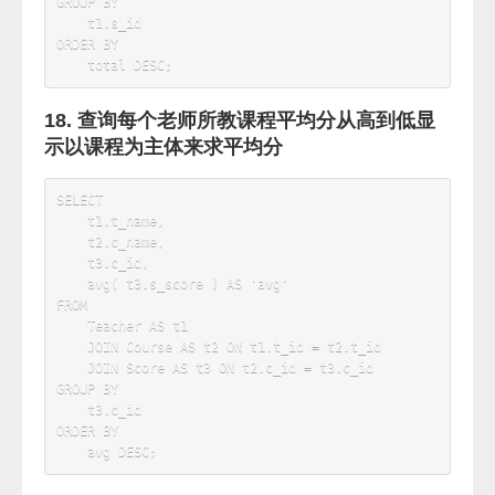
SELECT
    t1
.
s_id
,
COUNT
(
t2
.
c_id
)
FROM
    Score 
AS
 t1

LEFT
JOIN
 Score 
AS
 t2 
ON
 t1
.
c_id 
=
 t2
.
c_id 

AND
 t2
.
s_id 
=
'01'
AND
 t1
.
s_id 
<>
'01'
WHERE
    t1
.
s_id 
<>
'01'
GROUP
BY
 t1
.
s_id

having
count
(
t2
.
c_id
)
=
(
select
count
(
*
)
FROM
 Score 
where
 s_id
=
'01'
)
13. 查询两门及其以上不及格课程的同学的学
号，姓名及其平均成绩
SELECT