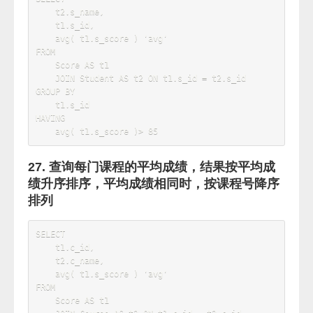
SELECT
    t1
.
s_id
,
    t2
.
s_name
,
SUM
(
 t1
.
s_score 
)
AS
'total'
FROM
    Score 
AS
 t1

JOIN
 Student 
AS
 t2 
ON
 t1
.
s_id 
=
t2
.
GROUP
BY
    t1
.
ORDER
BY
    total 
DESC
;
18. 查询每个老师所教课程平均分从高到低显
示以课程为主体来求平均分
SELECT
    t1
.
t_name
,
    t2
.
c_name
,