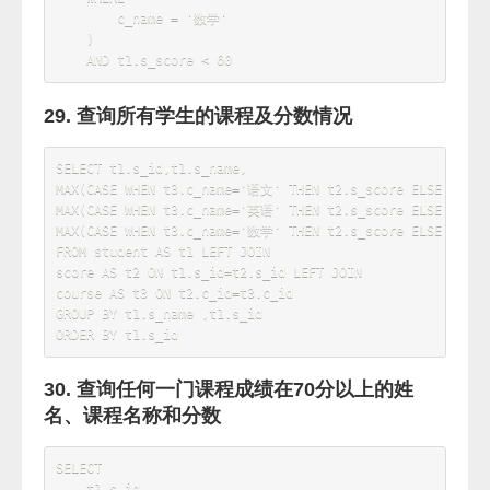
THEN
1
ELSE
0
END
)
)
AS
'0-60'
,
(
SUM
(
CASE
WHEN
 t1
.
s_score 
>=
60
AND
 t1
.
s_score 
<=
70
THEN
1
ELSE
0
END
)
)
AS
'60-70'
,
(
SUM
(
CASE
WHEN
 t1
.
s_score 
>
70
AND
 t1
.
s_score 
<=
85
THEN
1
ELSE
0
END
)
)
AS
'70-85'
,
(
SUM
(
CASE
WHEN
 t1
.
s_score 
>
85
AND
 t1
.
s_score 
<=
100
THEN
1
ELSE
0
END
)
)
AS
'85-100'
FROM
    Score 
as
 t1

JOIN
 Course 
as
 t2 
on
t1
.
c_id
=
t2
.
GROUP
BY
    t1
.