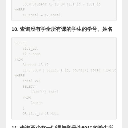
    Student 
AS
 t1

left
JOIN
 Score 
AS
 t2 
ON
 t1
.
s_id 
=
 t2
.
GROUP
BY
    t1
.
4. 查询姓“猴”的老师的个数
select
count
(
*
)
from
 Teacher 
where
t_name 
like
'猴%'
;
5. 查询没学过“张三”老师课的学生的学号、姓
名
SELECT
*
FROM
WHERE