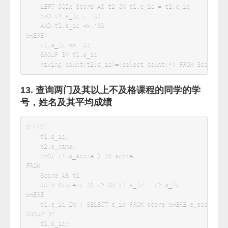
7. 查询学过编号为“01”的课程并且也学过编号
为“02”的课程的学生的学号、姓名
SELECT
    t1
.
s_id
,
    t3
.
FROM
    Score 
AS
 t1

JOIN
 Score 
AS
 t2 
ON
 t1
.
s_id 
=
t2
.
s_id

JOIN
 Student 
AS
 t3 
ON
 t1
.
s_id 
=
t3
.
WHERE
    t1
.
c_id 
=
'01'
AND
 t2
.
c_id 
=
'02'
GROUP
BY
    t1
.
8. 查询课程编号为“02”的总成绩