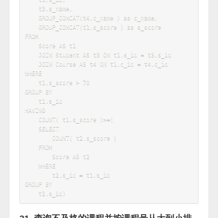
20. 查询学生平均成绩及其名次
SELECT
    t2
.
s_name
,
AVG
(
 t1
.
s_score 
)
'avg'
FROM
    score 
AS
 t1

JOIN
 Student 
AS
 t2 
ON
 t1
.
s_id 
=
t2
.
GROUP
BY
    t1
.
ORDER
BY
'avg'
DESC
21. 查询每门课程被选修的学生数
SELECT
    t1
.
c_id
,
    t2
.
c_name
,
COUNT
(
t1
.
s_id
)
as