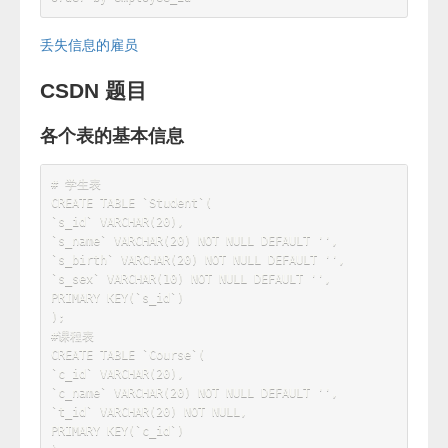
select
 employee_id 
FROM
(
SELECT
 employee_id 
FROM
UNION
ALL
SELECT
 employee_id 
FROM
)
as
group
by
having
count
(
*
)
=
1
order
by
丢失信息的雇员
CSDN 题目
各个表的基本信息
# 学生表
CREATE
TABLE
`
Student
`
(
`
s_id
`
VARCHAR
(
20
)
,