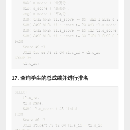
11. 查询至少有一门课与学号为“01”的学生所
学课程相同的学生的学号和姓名
SELECT
    Student
.
s_id
,
    Student
.
FROM
    Score

JOIN
 Student 
ON
 Score
.
s_id 
=
Student
.
WHERE
    c_id 
IN
(
SELECT
 c_id 
FROM
 Score 
WHERE
 s_id 
=
'01'
)
AND
 Score
.
s_id 
<>
'01'
GROUP
BY
12. 查询和“01”号同学所学课程完全相同的其
他同学的学号