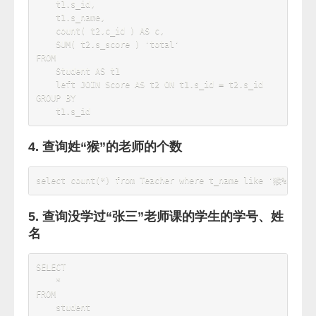
insert
into
 Score 
values
(
'04'
,
'02'
,
30
)
;
insert
into
 Score 
values
(
'04'
,
'03'
,
20
)
;
insert
into
 Score 
values
(
'05'
,
'01'
,
76
)
;
insert
into
 Score 
values
(
'05'
,
'02'
,
87
)
;
insert
into
 Score 
values
(
'06'
,
'01'
,
31
)
;
insert
into
 Score 
values
(
'06'
,
'03'
,
34
)
;
insert
into
 Score 
values
(
'07'
,
'02'
,
89
)
;
insert
into
 Score 
values
(
'07'
,
'03'
,
98
)
;
题型
1. 查询课程编号为“01”的课程比“02”的课程成
绩高的所有学生的学号