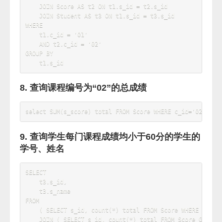
SELECT
    t1
.
s_id 
,
avg
(
t1
.
s_score 
)
FROM
    Score 
AS
GROUP
BY
    t1
.
HAVING
avg
(
t1
.
s_score 
)
>
60
3. 查询所有学生的学号、姓名、选课数、总成
绩
SELECT
    t1
.
s_id
,
    t1
.
s_name
,
count
(
 t2
.
c_id 
)
AS
 c
,
SUM
(
 t2
.
s_score 
)
'total'
FROM