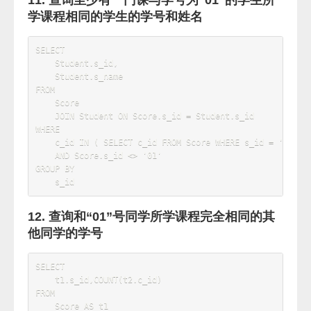
    s_id 
NOT
IN
(
SELECT
 s_id 
FROM
score 
WHERE
 c_id 
=
(
SELECT
 c_id 
FROM
course 
WHERE
 t_id 
=
(
SELECT
 t_id 
FROM
 teacher 
WHERE
 t_name 
=
'张三'
)
)
)
6. 查询学过“张三”老师所教的所有课的同学的
学号、姓名
SELECT
*
FROM
WHERE
    s_id  
IN
(
SELECT
 s_id 
FROM
 score 
WHERE
 c_id 
=
(
SELECT
 c_id 
FROM
course 
WHERE
 t_id 
=
(
SELECT
 t_id 
FROM
 teacher 
WHERE
 t_name 
=
'张三'
)
)
)