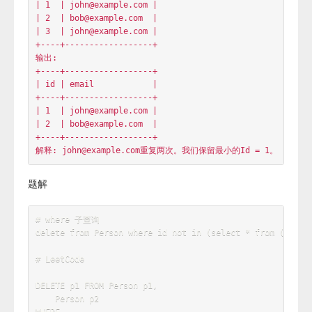
| 1  | john@example.com |

| 2  | bob@example.com  |

| 3  | john@example.com |

+----+------------------+

输出: 

+----+------------------+

| id | email            |

+----+------------------+

| 1  | john@example.com |

| 2  | bob@example.com  |

+----+------------------+

题解
# where 子查询
delete
from
 Person 
where
 id 
not
in
(
select
*
from
(
select
min
(
id
)
from
Person 
group
by
 Email
)
as
 x 
)
# LeetCode