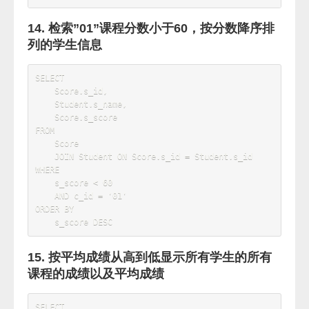
select
SUM
(
s_score
)
 total 
FROM
 Score 
WHERE
 c_id
=
'02'
9. 查询学生每门课程成绩均小于60分的学生的
学号、姓名
SELECT
    t3
.
s_id
,
    t3
.
FROM
(
SELECT
 s_id
,
count
(
*
)
 total 
FROM
 Score 
WHERE
 s_score 
<
60
GROUP
BY
 s_id 
)
AS
 t1

JOIN
(
SELECT
 s_id
,
count
(
*
)
total 
FROM
 Score 
GROUP
BY
 s_id 
)
AS
t2 
ON
 t1
.
s_id 
=
 t2
.
s_id

JOIN
 Student 
AS
 t3 
ON
 t1
.
s_id 
=
t3
.
WHERE