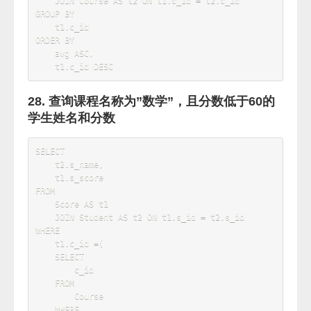
    t3
.
c_id
,
avg
(
 t3
.
s_score 
)
AS
'avg'
FROM
    Teacher 
AS
 t1

JOIN
 Course 
AS
 t2 
ON
 t1
.
t_id 
=
t2
.
t_id

JOIN
 Score 
AS
 t3 
ON
 t2
.
c_id 
=
t3
.
GROUP
BY
    t3
.
ORDER
BY
    avg 
DESC
;
19. 使用分段[100-85],[85-70],[70-60],[<60]来
统计各科成绩，分别统计各分数段人数：课程
ID和课程名称
SELECT
    t1
.
c_id
,
t2
.
c_name
,
(
SUM
(
CASE
WHEN
 t1
.
s_score 
<
60