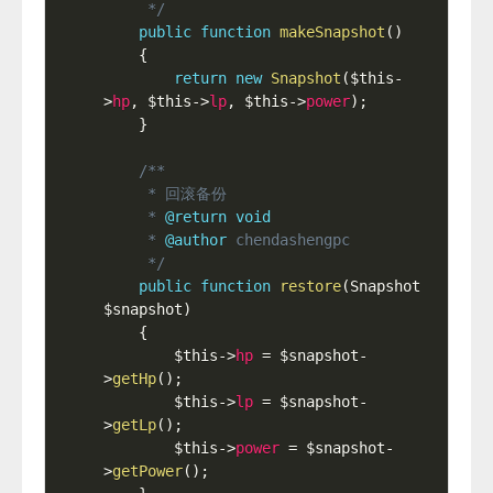
     */
public
function
makeSnapshot
(
)
{
return
new
Snapshot
(
$this
-
>
hp
,
$this
-
>
lp
,
$this
-
>
power
)
;
}
/**

     * 回滚备份

     * 
@return
void
     * 
@author
 chendashengpc

     */
public
function
restore
(
Snapshot 
$snapshot
)
{
$this
-
>
hp
=
$snapshot
-
>
getHp
(
)
;
$this
-
>
lp
=
$snapshot
-
>
getLp
(
)
;
$this
-
>
power
=
$snapshot
-
>
getPower
(
)
;