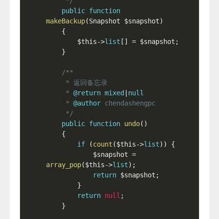
     */
public
function
makeBackup
(
Snapshot 
$snapshot
)
{
$this
-
>
list
[
]
=
$snapshot
;
}
/**

     * 返回备忘录

     * 
@return
mixed
|
null
     * 
@author
 chendashengpc

     */
public
function
undo
(
)
{
if
(
count
(
$this
-
>
list
)
)
{
$snapshot
=
array_pop
(
$this
-
>
list
)
;
return
$snapshot
;
}
return
null
;
}