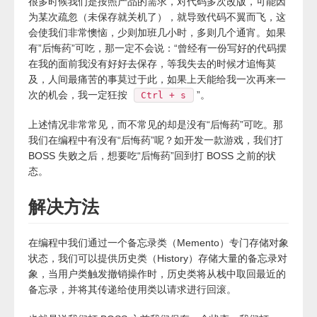
很多时候我们是按照产品的需求，对代码多次改版，可能因
为某次疏忽（未保存就关机了），就导致代码不翼而飞，这
会使我们非常懊恼，少则加班几小时，多则几个通宵。如果
有”后悔药”可吃，那一定不会说：“曾经有一份写好的代码摆
在我的面前我没有好好去保存，等我失去的时候才追悔莫
及，人间最痛苦的事莫过于此，如果上天能给我一次再来一
次的机会，我一定狂按
”。
Ctrl + s
上述情况非常常见，而不常见的却是没有“后悔药”可吃。那
我们在编程中有没有“后悔药”呢？如开发一款游戏，我们打
BOSS 失败之后，想要吃“后悔药”回到打 BOSS 之前的状
态。
解决方法
在编程中我们通过一个备忘录类（Memento）专门存储对象
状态，我们可以提供历史类（History）存储大量的备忘录对
象，当用户类触发撤销操作时，历史类将从栈中取回最近的
备忘录，并将其传递给使用类以请求进行回滚。