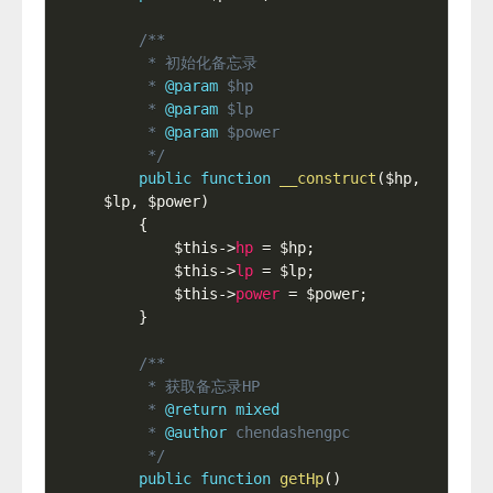
/**

     * 初始化备忘录

     * 
@param
$hp
     * 
@param
$lp
     * 
@param
$power
     */
public
function
__construct
(
$hp
,
$lp
,
$power
)
{
$this
-
>
hp
=
$hp
;
$this
-
>
lp
=
$lp
;
$this
-
>
power
=
$power
;
}
/**

     * 获取备忘录HP

     * 
@return
mixed
     * 
@author
 chendashengpc

     */
public
function
getHp
(
)