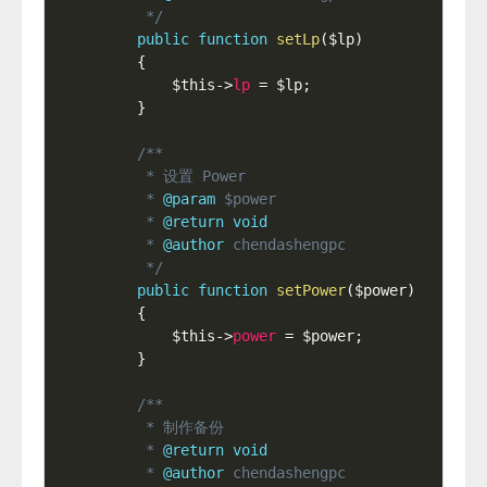
     */
public
function
setLp
(
$lp
)
{
$this
-
>
lp
=
$lp
;
}
/**

     * 设置 Power

     * 
@param
$power
     * 
@return
void
     * 
@author
 chendashengpc

     */
public
function
setPower
(
$power
)
{
$this
-
>
power
=
$power
;
}
/**

     * 制作备份

     * 
@return
void
     * 
@author
 chendashengpc
