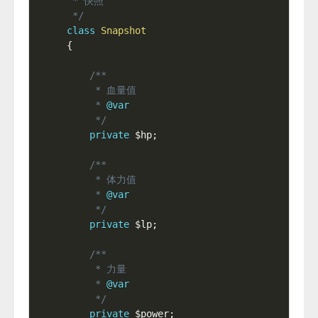
 * 快照

 */
class
Snapshot
{
/**

     * 血量值

     * 
@var
     */
private
$hp
;
/**

     * 体力值

     * 
@var
     */
private
$lp
;
/**

     * 力量

     * 
@var
     */
private
$power
;