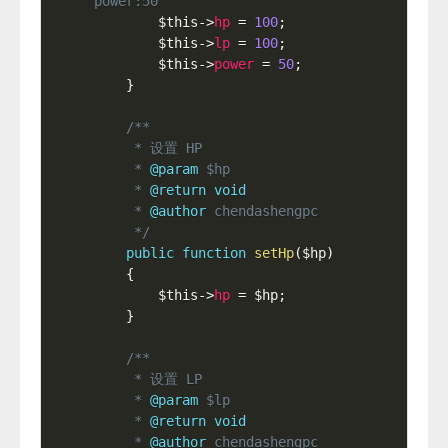
power:50
$this
-
>
hp
=
100
;
$this
-
>
lp
=
100
;
$this
-
>
power
=
50
;
}
/**

     * 设置 HP

     * 
@param
$hp
     * 
@return
void
     * 
@author
 chendashengpc

     */
public
function
setHp
(
$hp
)
{
$this
-
>
hp
=
$hp
;
}
/**

     * 设置 LP

     * 
@param
$lp
     * 
@return
void
     * 
@author
 chendashengpc
