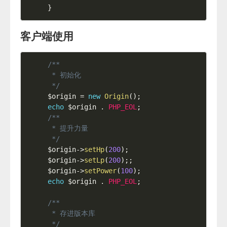
}
客户端使用
/**

 * 初始化

 */
$origin
=
new
Origin
(
)
;
echo
$origin
.
PHP_EOL
;
/**

 * 提升力量

 */
$origin
-
>
setHp
(
200
)
;
$origin
-
>
setLp
(
200
)
;
;
$origin
-
>
setPower
(
100
)
;
echo
$origin
.
PHP_EOL
;
/**

 * 存进版本库

 */