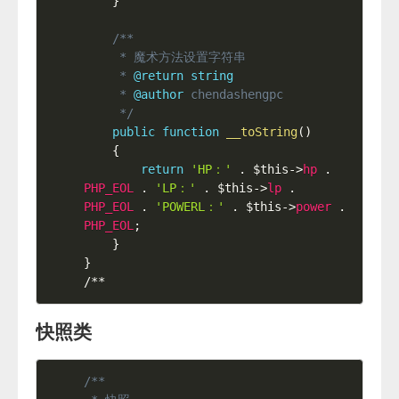
}
/**

     * 魔术方法设置字符串

     * 
@return
string
     * 
@author
 chendashengpc

     */
public
function
__toString
(
)
{
return
'HP：'
.
$this
-
>
hp
.
PHP_EOL
.
'LP：'
.
$this
-
>
lp
.
PHP_EOL
.
'POWERL：'
.
$this
-
>
power
.
PHP_EOL
;
}
}
/**
快照类
/**
