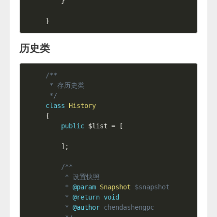
}
}
历史类
/**

 * 存历史类

 */
class
History
{
public
$list
=
[
]
;
/**

     * 设置快照

     * 
@param
Snapshot
$snapshot
     * 
@return
void
     * 
@author
 chendashengpc
