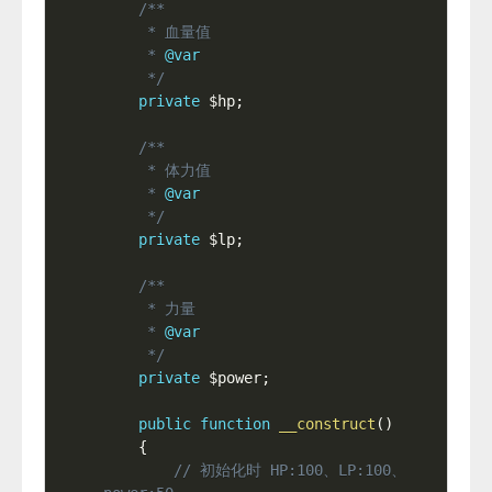
/**

     * 血量值

     * 
@var
     */
private
$hp
;
/**

     * 体力值

     * 
@var
     */
private
$lp
;
/**

     * 力量

     * 
@var
     */
private
$power
;
public
function
__construct
(
)
{
// 初始化时 HP:100、LP:100、