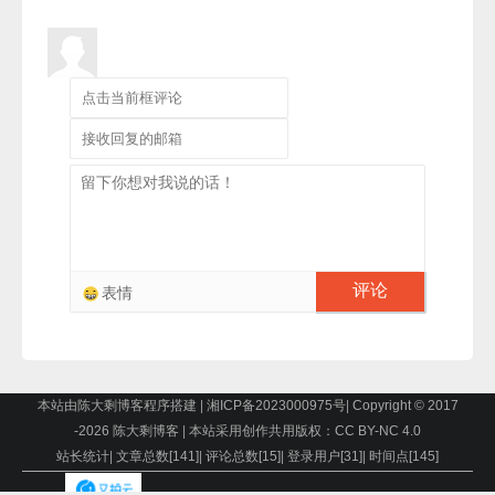
评论
表情
本站由陈大剩博客程序搭建
|
湘ICP备2023000975号
|
Copyright © 2017
-
2026 陈大剩博客
|
本站采用创作共用版权：CC BY-NC 4.0
站长统计
|
文章总数[
141
]
|
评论总数[
15
]
|
登录用户[
31
]
|
时间点[
145
]