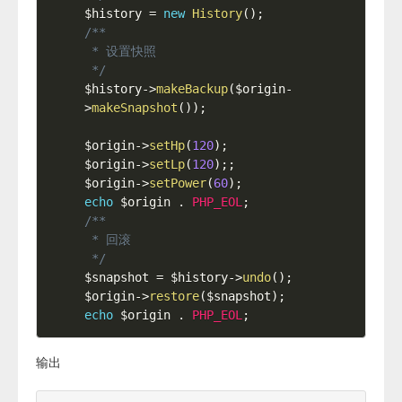
$history
=
new
History
(
)
;
/**

 * 设置快照

 */
$history
-
>
makeBackup
(
$origin
-
>
makeSnapshot
(
)
)
;
$origin
-
>
setHp
(
120
)
;
$origin
-
>
setLp
(
120
)
;
;
$origin
-
>
setPower
(
60
)
;
echo
$origin
.
PHP_EOL
;
/**

 * 回滚

 */
$snapshot
=
$history
-
>
undo
(
)
;
$origin
-
>
restore
(
$snapshot
)
;
echo
$origin
.
PHP_EOL
;
输出