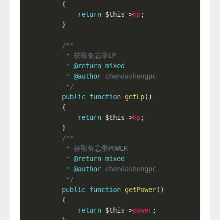
{
return
$this
-
>
hp
;
}
/**

     * 获取备忘录LP

     * 
@return
mixed
     * 
@author
 chendashengpc

     */
public
function
getLp
(
)
{
return
$this
-
>
hp
;
}
/**

     * 获取备忘录POWER

     * 
@return
mixed
     * 
@author
 chendashengpc

     */
public
function
getPower
(
)
{
return
$this
-
>
power
;