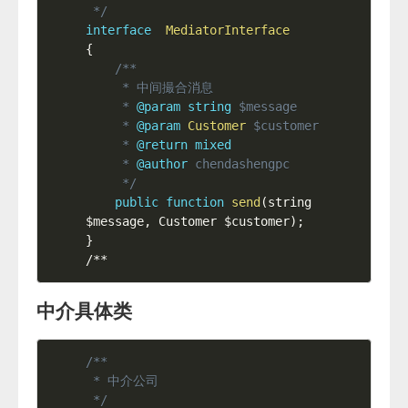
 */
interface
MediatorInterface
{
/**

     * 中间撮合消息

     * 
@param
string
$message
     * 
@param
Customer
$customer
     * 
@return
mixed
     * 
@author
 chendashengpc

     */
public
function
send
(
string 
$message
,
 Customer 
$customer
)
;
}
/**
中介具体类
/**

 * 中介公司

 */