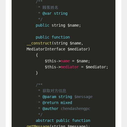
/**

     * 顾客姓名

     * 
@var
string
     */
public
 string 
$name
;
public
function
__construct
(
string 
$name
,
MediatorInterface 
$mediator
)
{
$this
-
>
name
=
$name
;
$this
-
>
mediator
=
$mediator
;
}
/**

     * 获取对方信息

     * 
@param
string
$message
     * 
@return
mixed
     * 
@author
 chendashengpc

     */
abstract
public
function
getMessage
(
string 
$message
)
;