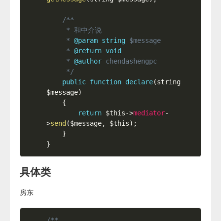
/**

     * 和中介说

     * 
@param
string
$message
     * 
@return
void
     * 
@author
 chendashengpc

     */
public
function
declare
(
string 
$message
)
{
return
$this
-
>
mediator
-
>
send
(
$message
,
$this
)
;
}
}
具体类
房东
/**
