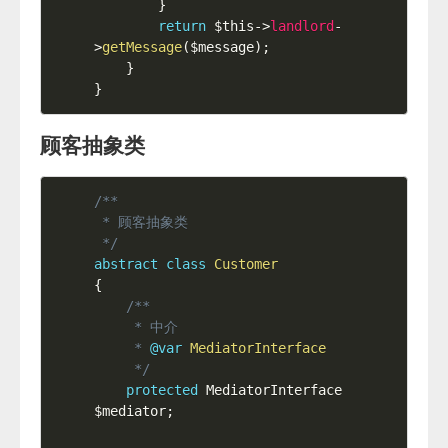
}
return
$this
-
>
landlord
-
>
getMessage
(
$message
)
;
}
}
顾客抽象类
/**

 * 顾客抽象类

 */
abstract
class
Customer
{
/**

     * 中介

     * 
@var
MediatorInterface
     */
protected
 MediatorInterface 
$mediator
;