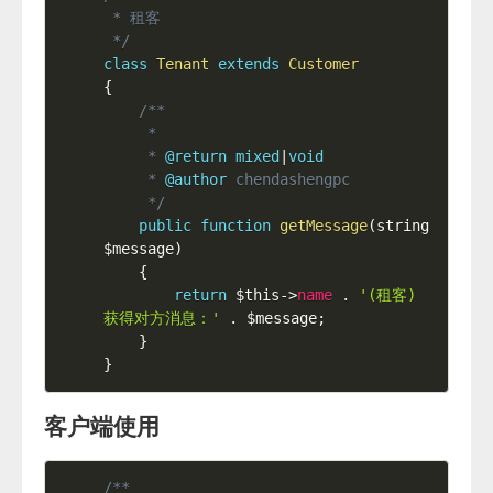
 * 租客

 */
class
Tenant
extends
Customer
{
/**

     *

     * 
@return
mixed
|
void
     * 
@author
 chendashengpc

     */
public
function
getMessage
(
string 
$message
)
{
return
$this
-
>
name
.
'(租客) 
获得对方消息：'
.
$message
;
}
}
客户端使用
/**
