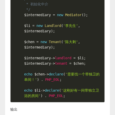
 * 初始化中介

 */
$intermediary
=
new
Mediator
(
)
;
$li
=
new
Landlord
(
'李先生'
,
$intermediary
)
;
$chen
=
new
Tenant
(
'陈大剩'
,
$intermediary
)
;
$intermediary
-
>
landlord
=
$li
;
$intermediary
-
>
tenant
=
$chen
;
echo
$chen
-
>
declare
(
'需要找一个带独卫的
单间！'
)
.
PHP_EOL
;
echo
$li
-
>
declare
(
'这刚好有一间带独立卫
浴的房间'
)
.
PHP_EOL
;
输出