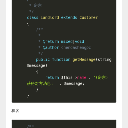
 * 房东

 */
class
Landlord
extends
Customer
{
/**

     *

     * 
@return
mixed
|
void
     * 
@author
 chendashengpc

     */
public
function
getMessage
(
string 
$message
)
{
return
$this
-
>
name
.
'(房东) 
获得对方消息：'
.
$message
;
}
}
租客
/**
