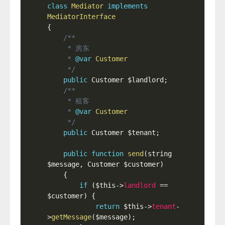
class
Mediator
implements
MediatorInterface
{
/**

     * 房东

     * 
@var
Customer
     */
public
 Customer 
$landlord
;
/**

     * 租客

     * 
@var
Customer
     */
public
 Customer 
$tenant
;
public
function
send
(
string 
$message
,
 Customer 
$customer
)
{
if
(
$this
-
>
landlord
==
$customer
)
{
return
$this
-
>
tenant
-
>
getMessage
(
$message
)
;